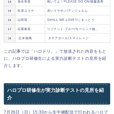
為永幸音
抱いてよ！PLEASE GO ON/後藤真希
14
松原ユリヤ
赤いイヤホン/アンジュルム
15
山田苺
SHALL WE LOVE?/ごまっとう
16
石栗奏美
リゾナント ブルー/モーニング娘。
17
広本瑠璃
タチアガール/スマイレージ
18
この記事では「ハロドリ。」で放送された内容をもと
に、ハロプロ研修生による実力診断テストの見所を紹
介します。
ハロプロ研修生が実力診断テストの見所を紹
介
7月26日（日）15:30から生中継配信で行われるハロプ