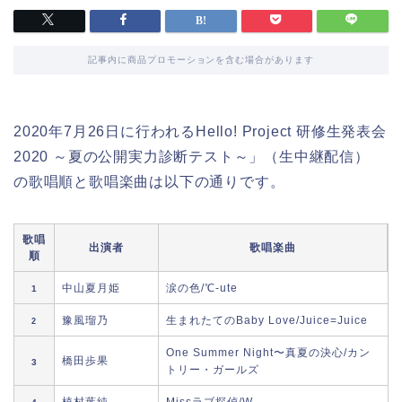
記事内に商品プロモーションを含む場合があります
2020年7月26日に行われるHello! Project 研修生発表会
2020 ～夏の公開実力診断テスト～」（生中継配信）
の歌唱順と歌唱楽曲は以下の通りです。
歌唱
出演者
歌唱楽曲
順
中山夏月姫
涙の色/℃-ute
1
豫風瑠乃
生まれたてのBaby Love/Juice=Juice
2
One Summer Night〜真夏の決心/カン
橋田歩果
3
トリー・ガールズ