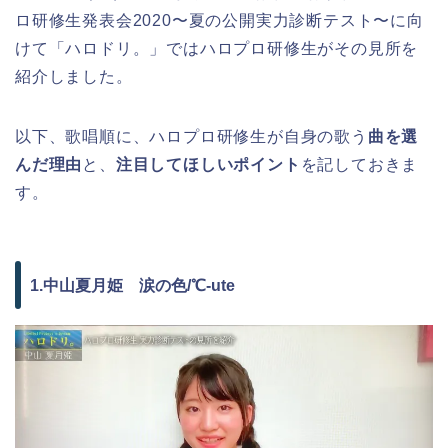
ロ研修生発表会2020〜夏の公開実力診断テスト〜に向
けて「ハロドリ。」ではハロプロ研修生がその見所を
紹介しました。
以下、歌唱順に、ハロプロ研修生が自身の歌う
曲を選
んだ理由
と、
注目してほしいポイント
を記しておきま
す。
1.中山夏月姫 涙の色/℃-ute