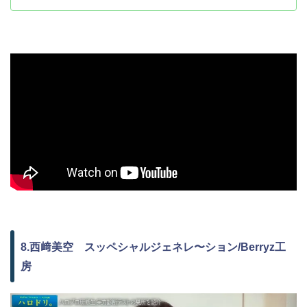
8.西﨑美空 スッペシャルジェネレ〜ション/Berryz工
房