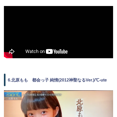
6.北原もも 都会っ子 純情(2012神聖なるVer.)/℃-ute