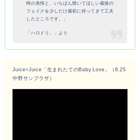
時の表情と、いちばん聴いてほしい最後の
フェイクを少しだけ最初に持ってきて工夫
したところです。」
「ハロドリ。」より
Juice=Juice「生まれたてのBaby Love」（8.25
中野サンプラザ）