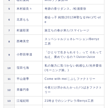
植村葉純
Missラブ探偵/W
4
米村姫良々
奇跡の香りダンス。/松浦亜弥
5
都会っ子 純情(2012神聖なるVer.)/℃-ut
北原もも
6
e
村越彩菜
旅立ちの春が来た/スマイレージ
7
スッペシャルジェネレ〜ション/Berryz
西﨑美空
8
工房
「ひとりで生きられそう」って それって
小野田華凜
9
ねえ、褒めているの？/Juice=Juice
私の魅力に気づかない鈍感な人/光井愛佳
窪田七海
10
(モーニング娘。)
平山遊季
Come with me/こぶしファクトリー
11
今夜だけ浮かれたかった/つばきファクト
斉藤円香
12
リー
江端妃咲
21時までのシンデレラ/Berryz工房
13