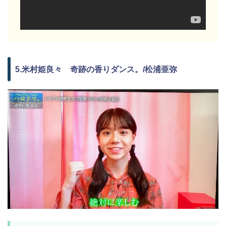
5.米村姫良々 奇跡の香りダンス。/松浦亜弥