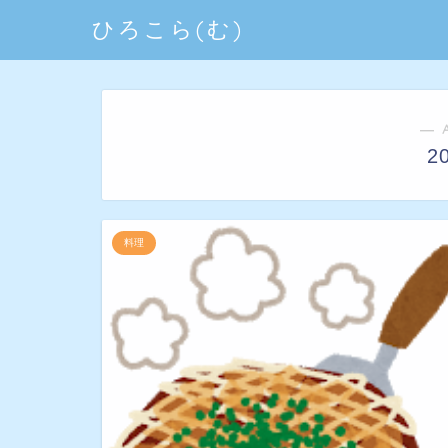
ひろこら(む)
― 
2
料理