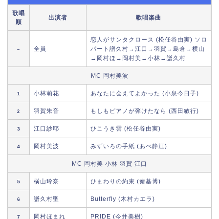
歌唱
出演者
歌唱楽曲
順
恋人がサンタクロース (松任谷由実) ソロ
全員
パート譜久村→江口→羽賀→島倉→横山
–
→岡村ほ→岡村美→小林→譜久村
MC 岡村美波
小林萌花
あなたに会えてよかった (小泉今日子)
1
羽賀朱音
もしもピアノが弾けたなら (西田敏行)
2
江口紗耶
ひこうき雲 (松任谷由実)
3
岡村美波
みずいろの手紙 (あべ静江)
4
MC 岡村美 小林 羽賀 江口
横山玲奈
ひまわりの約束 (秦基博)
5
譜久村聖
Butterfly (木村カエラ)
6
岡村ほまれ
PRIDE (今井美樹)
7