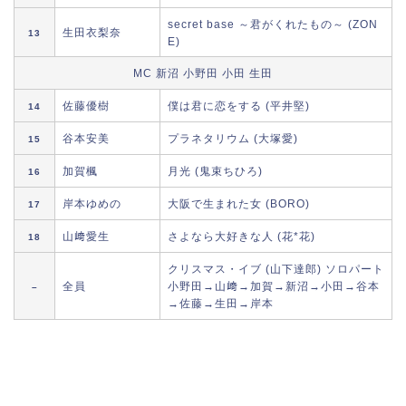
secret base ～君がくれたもの～ (ZON
生田衣梨奈
13
E)
MC 新沼 小野田 小田 生田
佐藤優樹
僕は君に恋をする (平井堅)
14
谷本安美
プラネタリウム (大塚愛)
15
加賀楓
月光 (鬼束ちひろ)
16
岸本ゆめの
大阪で生まれた女 (BORO)
17
山﨑愛生
さよなら大好きな人 (花*花)
18
クリスマス・イブ (山下達郎) ソロパート
全員
小野田→山﨑→加賀→新沼→小田→谷本
–
→佐藤→生田→岸本