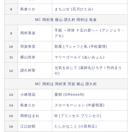
島倉りか
まちぶせ (石川ひとみ)
8
MC 岡村美 横山 譜久村 岡村ほ 島倉
手紙 ～拝啓 十五の君へ～ (アンジェラ・
岡村美波
9
アキ)
羽賀朱音
部屋とYシャツと私 (平松愛理)
10
横山玲奈
マリーゴールド (あいみょん)
11
元気を出して (薬師丸ひろ子 / 竹内まり
譜久村聖
12
や)
MC 岡村ほ 岡村美 羽賀 横山 譜久村
小林萌花
愛唄 (GReeeeN)
13
島倉りか
スローモーション (中森明菜)
14
岡村ほまれ
M (プリンセス プリンセス)
15
江口紗耶
たしかなこと (小田和正)
16