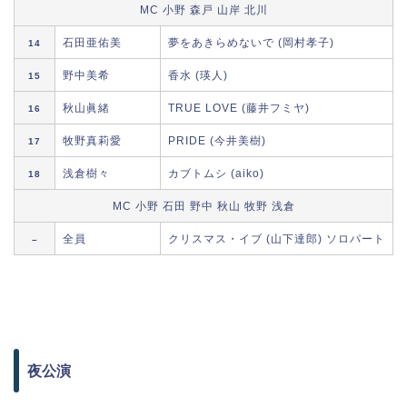
MC 小野 森戸 山岸 北川
石田亜佑美
夢をあきらめないで (岡村孝子)
14
野中美希
香水 (瑛人)
15
秋山眞緒
TRUE LOVE (藤井フミヤ)
16
牧野真莉愛
PRIDE (今井美樹)
17
浅倉樹々
カブトムシ (aiko)
18
MC 小野 石田 野中 秋山 牧野 浅倉
全員
クリスマス・イブ (山下達郎) ソロパート
–
夜公演