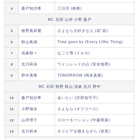
森戸知沙希
三日月 (絢香)
4
MC 石田 山岸 小野 森戸
牧野真莉愛
さよなら大好きな人 (花*花)
5
秋山眞緒
Time goes by (Every Little Thing)
6
浅倉樹々
なごり雪 (イルカ)
7
北川莉央
ワインレッドの心 (安全地帯)
8
野中美希
TOMORROW (岡本真夜)
9
MC 石田 牧野 秋山 浅倉 北川 野中
森戸知沙希
会いたい (沢田知可子)
10
小野瑞歩
さよなら (オフコース)
11
山岸理子
スローモーション (中森明菜)
12
北川莉央
オリビアを聴きながら (杏里)
13