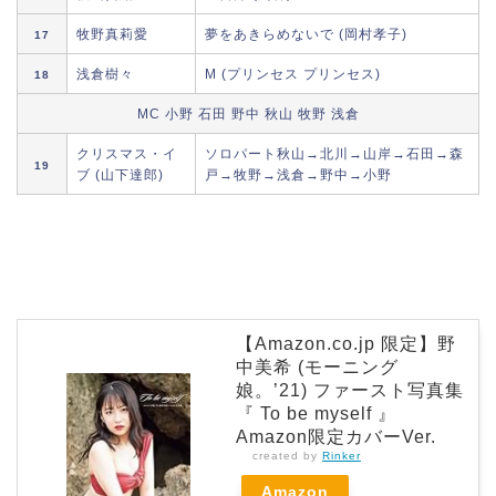
牧野真莉愛
夢をあきらめないで (岡村孝子)
17
浅倉樹々
M (プリンセス プリンセス)
18
MC 小野 石田 野中 秋山 牧野 浅倉
クリスマス・イ
ソロパート秋山→北川→山岸→石田→森
19
ブ (山下達郎)
戸→牧野→浅倉→野中→小野
【Amazon.co.jp 限定】野
中美希 (モーニング
娘。’21) ファースト写真集
『 To be myself 』
Amazon限定カバーVer.
created by
Rinker
Amazon