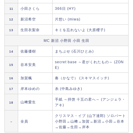
小田さくら
366日 (HY)
11
新沼希空
片想い (miwa)
12
生田衣梨奈
キミを忘れないよ (大原櫻子)
13
MC 新沼 小野田 小田 生田
佐藤優樹
まちぶせ (石川ひとみ)
14
secret base ～君がくれたもの～ (ZON
谷本安美
15
E)
加賀楓
奏（かなで） (スキマスイッチ)
16
岸本ゆめの
糸 (中島みゆき)
17
手紙 ～拝啓 十五の君へ～ (アンジェラ・
山﨑愛生
18
アキ)
クリスマス・イブ (山下達郎) ソロパート
全員
小野田→山﨑→加賀→新沼→小田→谷本
–
→佐藤→生田→岸本