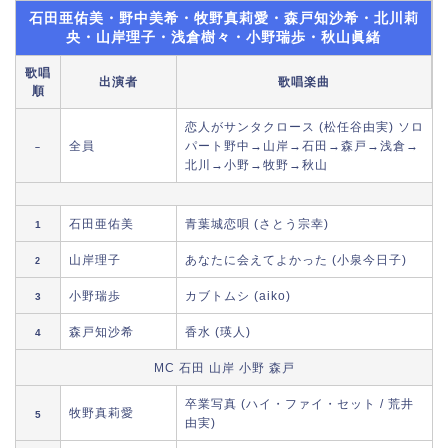
石田亜佑美・野中美希・牧野真莉愛・森戸知沙希・北川莉
央・山岸理子・浅倉樹々・小野瑞歩・秋山眞緒
歌唱
出演者
歌唱楽曲
順
恋人がサンタクロース (松任谷由実) ソロ
全員
パート野中→山岸→石田→森戸→浅倉→
–
北川→小野→牧野→秋山
石田亜佑美
青葉城恋唄 (さとう宗幸)
1
山岸理子
あなたに会えてよかった (小泉今日子)
2
小野瑞歩
カブトムシ (aiko)
3
森戸知沙希
香水 (瑛人)
4
MC 石田 山岸 小野 森戸
卒業写真 (ハイ・ファイ・セット / 荒井
牧野真莉愛
5
由実)