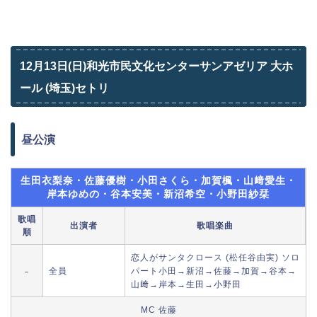
12月13日(日)和光市民文化センターサンアゼリア 大ホ
ール (埼玉)セトリ
昼公演
生田衣梨奈・佐藤優樹・小田さくら・加賀楓・山﨑愛生・
岸本ゆめの・谷本安美・新沼希空・小野田紗栞
歌唱
出演者
歌唱楽曲
順
恋人がサンタクロース (松任谷由実) ソロ
全員
パート小田→新沼→佐藤→加賀→谷本→
–
山﨑→岸本→生田→小野田
MC 佐藤