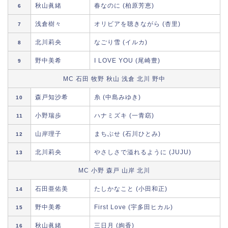
秋山眞緒
春なのに (柏原芳恵)
6
浅倉樹々
オリビアを聴きながら (杏里)
7
北川莉央
なごり雪 (イルカ)
8
野中美希
I LOVE YOU (尾崎豊)
9
MC 石田 牧野 秋山 浅倉 北川 野中
森戸知沙希
糸 (中島みゆき)
10
小野瑞歩
ハナミズキ (一青窈)
11
山岸理子
まちぶせ (石川ひとみ)
12
北川莉央
やさしさで溢れるように (JUJU)
13
MC 小野 森戸 山岸 北川
石田亜佑美
たしかなこと (小田和正)
14
野中美希
First Love (宇多田ヒカル)
15
秋山眞緒
三日月 (絢香)
16