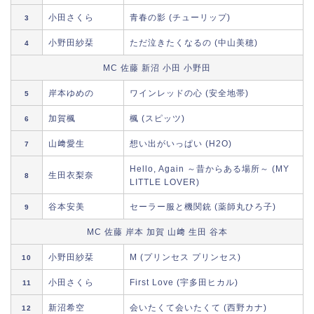
小田さくら
青春の影 (チューリップ)
3
小野田紗栞
ただ泣きたくなるの (中山美穂)
4
MC 佐藤 新沼 小田 小野田
岸本ゆめの
ワインレッドの心 (安全地帯)
5
加賀楓
楓 (スピッツ)
6
山﨑愛生
想い出がいっぱい (H2O)
7
Hello, Again ～昔からある場所～ (MY
生田衣梨奈
8
LITTLE LOVER)
谷本安美
セーラー服と機関銃 (薬師丸ひろ子)
9
MC 佐藤 岸本 加賀 山﨑 生田 谷本
小野田紗栞
M (プリンセス プリンセス)
10
小田さくら
First Love (宇多田ヒカル)
11
新沼希空
会いたくて会いたくて (西野カナ)
12