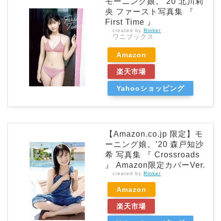
モーニング娘。’20 北川莉
央 ファースト写真集 『
First Time 』
created by
Rinker
ワニブックス
Amazon
楽天市場
Yahooショッピング
【Amazon.co.jp 限定】モ
ーニング娘。’20 森戸知沙
希 写真集 『 Crossroads
』 Amazon限定カバーVer.
created by
Rinker
Amazon
楽天市場