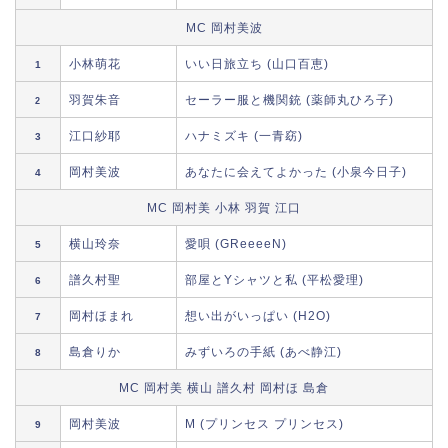
MC 岡村美波
小林萌花
いい日旅立ち (山口百恵)
1
羽賀朱音
セーラー服と機関銃 (薬師丸ひろ子)
2
江口紗耶
ハナミズキ (一青窈)
3
岡村美波
あなたに会えてよかった (小泉今日子)
4
MC 岡村美 小林 羽賀 江口
横山玲奈
愛唄 (GReeeeN)
5
譜久村聖
部屋とYシャツと私 (平松愛理)
6
岡村ほまれ
想い出がいっぱい (H2O)
7
島倉りか
みずいろの手紙 (あべ静江)
8
MC 岡村美 横山 譜久村 岡村ほ 島倉
岡村美波
M (プリンセス プリンセス)
9