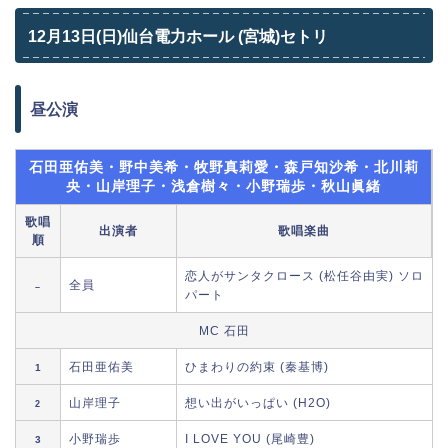
12月13日(日)仙台電力ホール (宮城)セトリ
昼公演
石田亜佑美・野中美希・牧野真莉愛・森戸知沙希・北川莉
央・山岸理子・浅倉樹々・小野瑞歩・秋山眞緒
歌唱
出演者
歌唱楽曲
順
恋人がサンタクロース (松任谷由実) ソロ
全員
–
パート
MC 石田
石田亜佑美
ひまわりの約束 (秦基博)
1
山岸理子
想い出がいっぱい (H2O)
2
小野瑞歩
I LOVE YOU (尾崎豊)
3