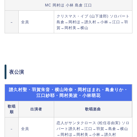
MC 岡村ほ 小林 島倉 江口
クリスマス・イブ (山下達郎) ソロパート
全員
島倉→岡村ほ→譜久村→小林→江口→羽
–
賀→岡村美→横山
夜公演
譜久村聖・羽賀朱音・横山玲奈・岡村ほまれ・島倉りか・
江口紗耶・岡村美波・小林萌花
歌唱
出演者
歌唱楽曲
順
恋人がサンタクロース (松任谷由実) ソロ
全員
パート譜久村→江口→羽賀→島倉→横山
–
→岡村ほ→岡村美→小林→譜久村