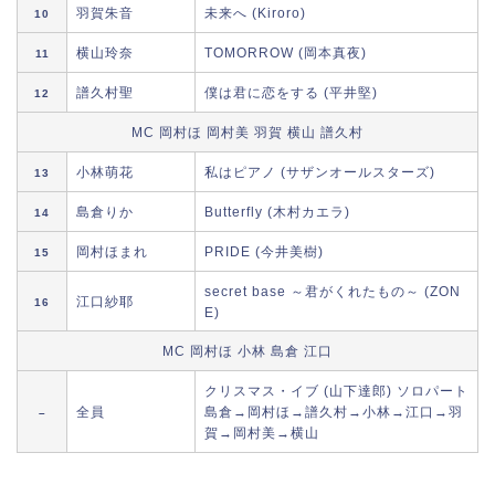
羽賀朱音
未来へ (Kiroro)
10
横山玲奈
TOMORROW (岡本真夜)
11
譜久村聖
僕は君に恋をする (平井堅)
12
MC 岡村ほ 岡村美 羽賀 横山 譜久村
小林萌花
私はピアノ (サザンオールスターズ)
13
島倉りか
Butterfly (木村カエラ)
14
岡村ほまれ
PRIDE (今井美樹)
15
secret base ～君がくれたもの～ (ZON
江口紗耶
16
E)
MC 岡村ほ 小林 島倉 江口
クリスマス・イブ (山下達郎) ソロパート
全員
島倉→岡村ほ→譜久村→小林→江口→羽
–
賀→岡村美→横山