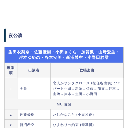
夜公演
生田衣梨奈・佐藤優樹・小田さくら・加賀楓・山﨑愛生・
岸本ゆめの・谷本安美・新沼希空・小野田紗栞
歌唱
出演者
歌唱楽曲
順
恋人がサンタクロース (松任谷由実) ソロ
全員
パート小田→新沼→佐藤→加賀→谷本→
–
山﨑→岸本→生田→小野田
MC 佐藤
佐藤優樹
たしかなこと (小田和正)
1
新沼希空
ひまわりの約束 (秦基博)
2