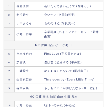
佐藤優樹
会いたくて会いたくて (西野カナ)
1
新沼希空
会いたい (沢田知可子)
2
小田さくら
もののけ姫 (米良美一)
3
卒業写真 (ハイ・ファイ・セット / 荒井
小野田紗栞
4
由実)
MC 佐藤 新沼 小田 小野田
岸本ゆめの
First Love (宇多田ヒカル)
5
加賀楓
僕は君に恋をする (平井堅)
6
山﨑愛生
夢をあきらめないで (岡村孝子)
7
生田衣梨奈
Time goes by (Every Little Thing)
8
谷本安美
もしもピアノが弾けたなら (西田敏行)
9
MC 佐藤 岸本 加賀 山﨑 生田 谷本
小野田紗栞
明日への手紙 (手嶌葵)
10