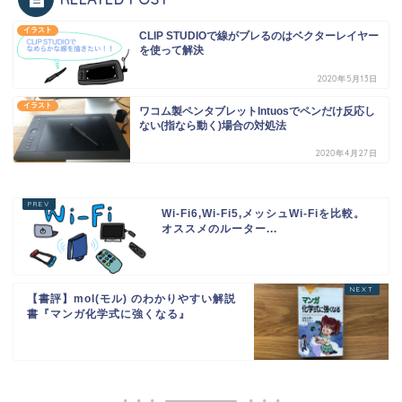
イラスト
CLIP STUDIOで線がブレるのはベクターレイヤー
を使って解決
2020年5月13日
イラスト
ワコム製ペンタブレットIntuosでペンだけ反応し
ない(指なら動く)場合の対処法
2020年4月27日
Wi-Fi6,Wi-Fi5,メッシュWi-Fiを比較。
オススメのルーター...
【書評】mol(モル) のわかりやすい解説
書『マンガ化学式に強くなる』